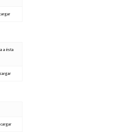
cargar
a a ésta
cargar
cargar