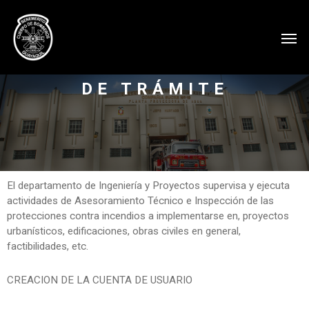
GUÍA
PARA
INICIO
DE
TRÁMITE
El departamento de Ingeniería y Proyectos supervisa y ejecuta
actividades de Asesoramiento Técnico e Inspección de las
protecciones contra incendios a implementarse en, proyectos
urbanísticos, edificaciones, obras civiles en general,
factibilidades, etc.
CREACION DE LA CUENTA DE USUARIO