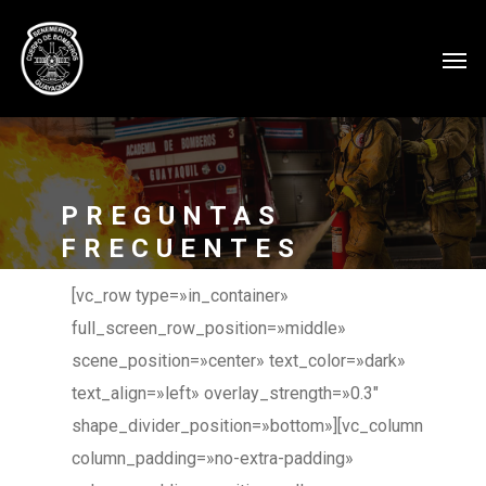
PREGUNTAS
FRECUENTES
[vc_row type=»in_container»
full_screen_row_position=»middle»
scene_position=»center» text_color=»dark»
text_align=»left» overlay_strength=»0.3″
shape_divider_position=»bottom»][vc_column
column_padding=»no-extra-padding»