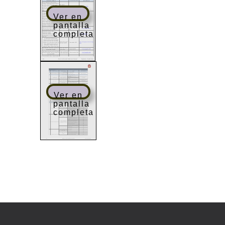
Ver en
pantalla
completa
Ver en
pantalla
completa