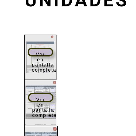
UNIDADES
Ver
en
pantalla
completa
Ver
en
pantalla
completa