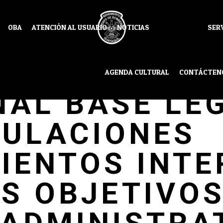
OBA
ATENCIÓN AL USUARIO
NOTICIAS
SER
TURA ORGÁN
AGENDA CULTURAL
CONTÁCTEN
NAL BASE LE
GULACIONES
IENTOS INT
S OBJETIVO