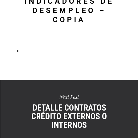
INDICADORES DE
DESEMPLEO –
COPIA
Ver
en
pantalla
completa
Next Post
DETALLE CONTRATOS
CRÉDITO EXTERNOS O
INTERNOS