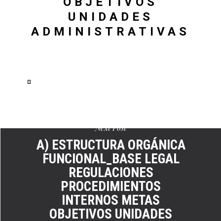
OBJETIVOS
UNIDADES
ADMINISTRATIVAS
Ver
en
pantalla
completa
Next Post
A) ESTRUCTURA ORGÁNICA
FUNCIONAL_BASE LEGAL
REGULACIONES
PROCEDIMIENTOS
INTERNOS METAS
OBJETIVOS UNIDADES