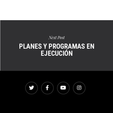
Ver
en
pantalla
completa
Next Post
PLANES Y PROGRAMAS EN
EJECUCIÓN