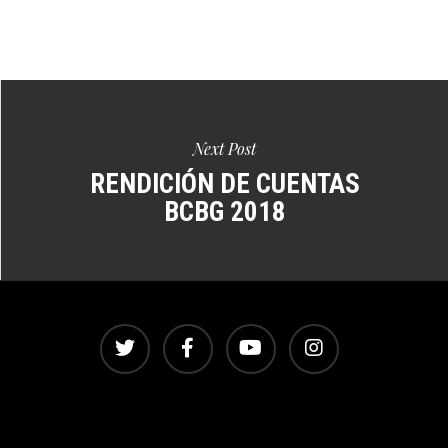
Ver
en
pantalla
completa
Next Post
RENDICIÓN DE CUENTAS
BCBG 2018